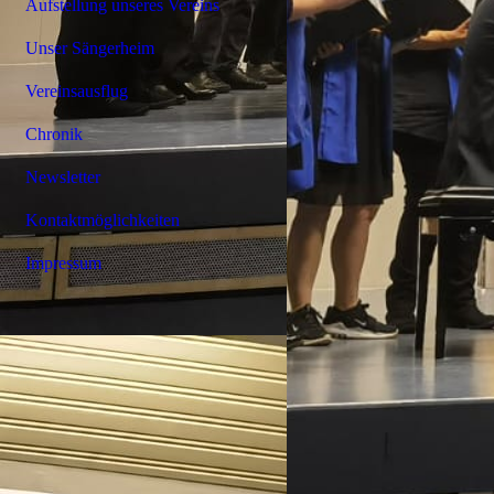
Aufstellung unseres Vereins
Unser Sängerheim
Vereinsausflug
Chronik
Newsletter
Kontaktmöglichkeiten
Impressum