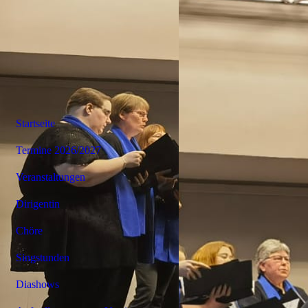
Startseite
Termine 2026/2027
Veranstaltungen
Dirigentin
Chöre
Singstunden
Diashows