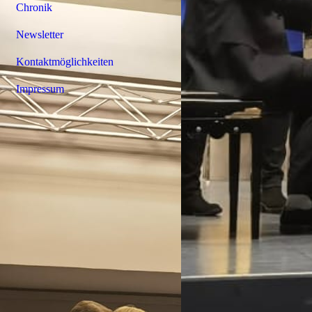
Chronik
Newsletter
Kontaktmöglichkeiten
Impressum