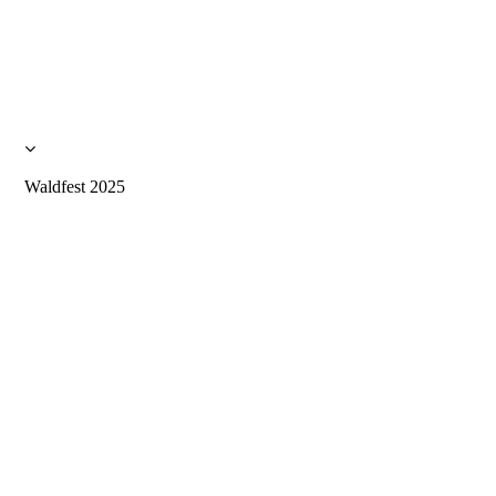
WhatsApp Bild 2025-07-12 um 22.39.08_86a49ef2
WhatsApp Bild 2025-07-12 um 22.39.10_5292fd81
WhatsApp Bild 2025-07-12 um 22.39.11_d56e93ab
Waldfest 2025