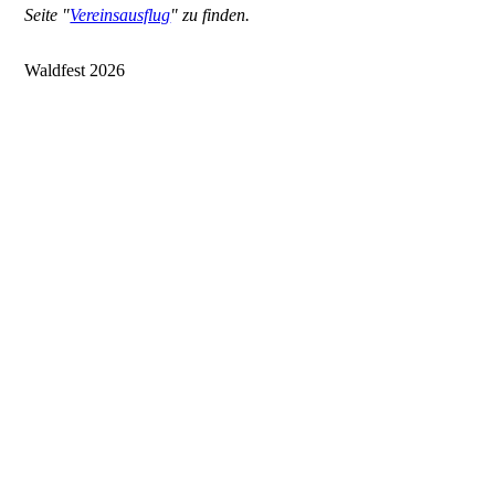
Seite "
Vereinsausflug
" zu finden.
Waldfest 2026
WhatsApp Image 2026-05-15 at 22.27.38 5
WhatsApp Image 2026-05-15 at 22.21.03
WhatsApp Image 2026-05-15 at 22.27.32
WhatsApp Image 2026-05-15 at 22.27.37 6
WhatsApp Image 2026-05-14 at 20.41.34
WhatsApp Image 2026-05-15 at 22.21.03 1
WhatsApp Image 2026-05-15 at 22.27.38 1